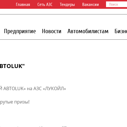
Главная
Сеть АЗС
Тендеры
Вакансии
Предприятие
Новости
Автомобилистам
Бизн
ВТОLUK"
ОЙ АВТОLUK» на АЗС «ЛУКОЙЛ»
крутые призы!