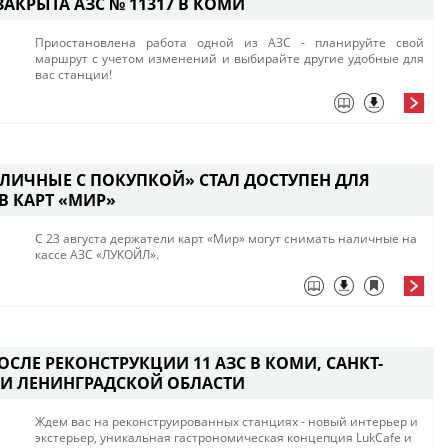
АКРЫТА АЗС № 11317 В КОМИ
Приостановлена работа одной из ​АЗС - планируйте свой
маршрут с учетом изменений и выбирайте другие удобные для
вас станции!​​
АЛИЧНЫЕ С ПОКУПКОЙ» СТАЛ ДОСТУПЕН ДЛЯ
В КАРТ «МИР»
С 23 августа держатели карт «Мир» могут снимать наличные на
кассе АЗС «ЛУКОЙЛ».
СЛЕ РЕКОНСТРУКЦИИ 11 АЗС В КОМИ, САНКТ-
Е И ЛЕНИНГРАДСКОЙ ОБЛАСТИ
Ждем вас на реконструированных станциях - новый интерьер и
экстерьер, уникальная гастрономическая концепция LukCafe и