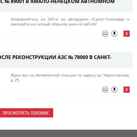
ЗС № 89001 В ЯМАЛО-НЕНЕЦКОМ АВТНОМНОМ
Заправляйтесь на 265-м км автодороги «Сургут-Салехард» и
заезжайте на сытный обед или ужин в​ LukCafe!​
СЛЕ РЕКОНСТРУКЦИИ АЗС № 78069 В САНКТ-
Ждем вас на обновленной станции по адресу: ул. Черниговская,
д. 25.​​
ПРОСМОТРЕТЬ ПОХОЖИЕ