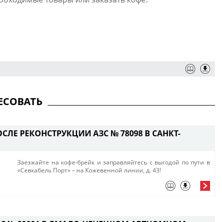
ЕСОВАТЬ
СЛЕ РЕКОНСТРУКЦИИ АЗС № 78098 В САНКТ-
Заезжайте на кофе-брейк и заправляйтесь с выгод​ой по пути в
«Севкабель Порт» – на Кожевенной линии, д. 43!​